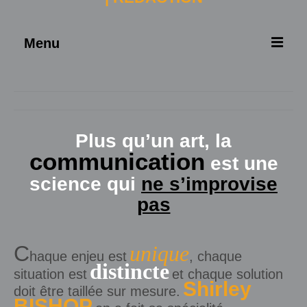
Menu
ACCUEIL
À PROPOS
Plus qu’un art, la
SERVICES
communication
est une
NOUVELLES
science qui
ne s’improvise
CONTACT
pas
C
unique
haque enjeu est
, chaque
distincte
situation est
et chaque solution
Shirley
doit être taillée sur mesure.
BISHOP