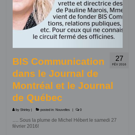
27
BIS Communication
FÉV 2016
dans le Journal de
Montréal et le Journal
de Québec
by
Shirley
|
posted in:
Nouvelles
|
0
…. Sous la plume de Michel Hébert le samedi 27
février 2016!