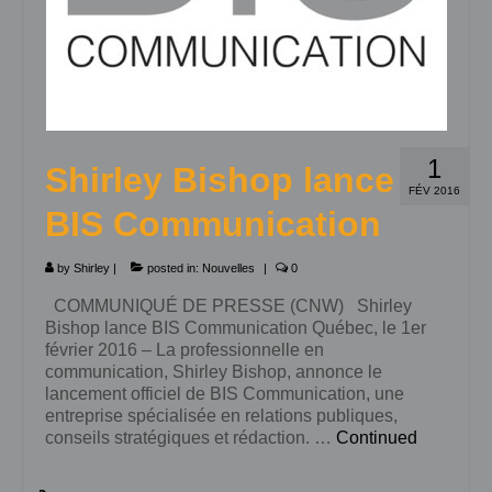
1
Shirley Bishop lance
FÉV 2016
BIS Communication
by
Shirley
|
posted in:
Nouvelles
|
0
COMMUNIQUÉ DE PRESSE (CNW) Shirley
Bishop lance BIS Communication Québec, le 1er
février 2016 – La professionnelle en
communication, Shirley Bishop, annonce le
lancement officiel de BIS Communication, une
entreprise spécialisée en relations publiques,
conseils stratégiques et rédaction. …
Continued