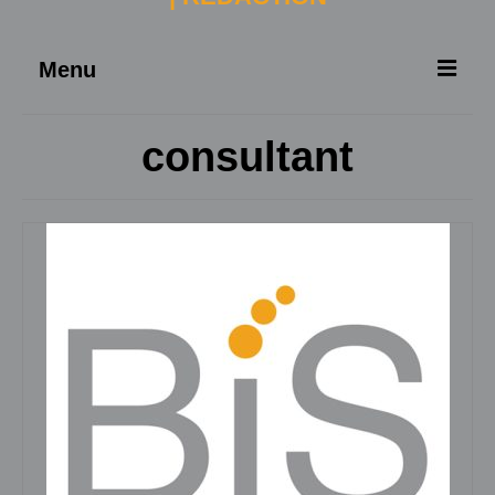
Menu
ACCUEIL
consultant
À PROPOS
SERVICES
NOUVELLES
CONTACT