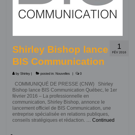
1
Shirley Bishop lance
FÉV 2016
BIS Communication
by
Shirley
|
posted in:
Nouvelles
|
0
COMMUNIQUÉ DE PRESSE (CNW) Shirley
Bishop lance BIS Communication Québec, le 1er
février 2016 – La professionnelle en
communication, Shirley Bishop, annonce le
lancement officiel de BIS Communication, une
entreprise spécialisée en relations publiques,
conseils stratégiques et rédaction. …
Continued