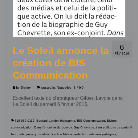
6
Le Soleil annonce la
FÉV 2016
création de BIS
Communication
by
Shirley
|
posted in:
Nouvelles
|
0
Excellent texte du chroniqueur Gilbert Lavoie dans
Le Soleil du samedi 6 février 2016,
418 932-9112
,
Bernard Landry
,
biographie
,
BIS Communication
,
Bishop
,
communication
,
Dans l'enceinte du pouvoir
,
Guy Chevrette
,
il ne suffit pas de parler il
faut parler juste
,
journaliste
,
Pauline Marois
,
rédaction
,
relations publiques
,